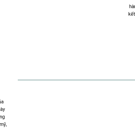
hà
kết
ủa
dày
úng
 mỹ,