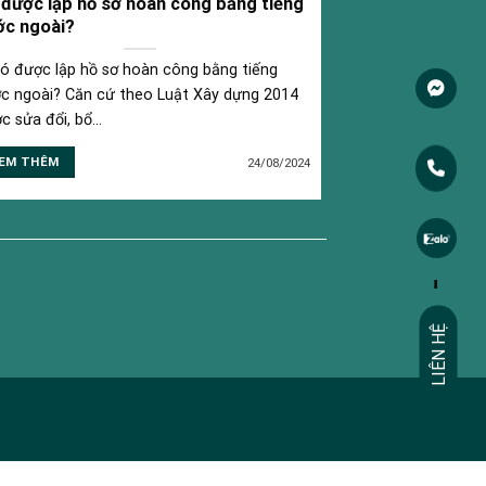
được lập hồ sơ hoàn công bằng tiếng
ớc ngoài?
Có được lập hồ sơ hoàn công bằng tiếng
c ngoài? Căn cứ theo Luật Xây dựng 2014
c sửa đổi, bổ...
EM THÊM
24/08/2024
-
LIÊN HỆ