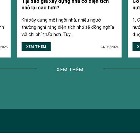
Tại sao giá xây dựng nhà có diện tích
Có 
nhỏ lại cao hơn?
nư
Khi xây dựng một ngôi nhà, nhiều người
1. 
nh
thường nghĩ rằng diện tích nhỏ sẽ đồng nghĩa
nướ
với chi phí thấp hơn. Tuy...
đượ
XEM THÊM
X
/2025
24/08/2024
XEM THÊM