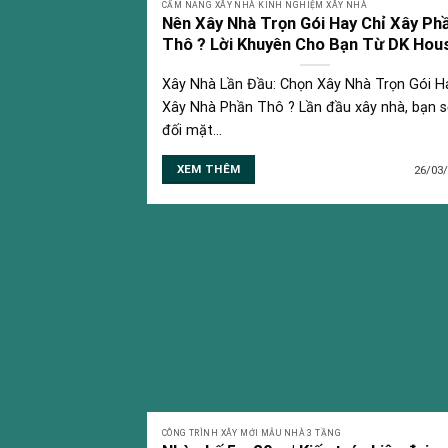
CẨM NANG XÂY NHÀ KINH NGHIỆM XÂY NHÀ
Nên Xây Nhà Trọn Gói Hay Chỉ Xây Ph
Thô ? Lời Khuyên Cho Bạn Từ DK Hou
Xây Nhà Lần Đầu: Chọn Xây Nhà Trọn Gói H
Xây Nhà Phần Thô ? Lần đầu xây nhà, bạn s
đối mặt...
XEM THÊM
26/03
CÔNG TRÌNH XÂY MỚI MẪU NHÀ 3 TẦNG