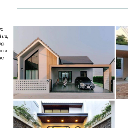
ợc
 ưu,
ng,
o ra
 sự