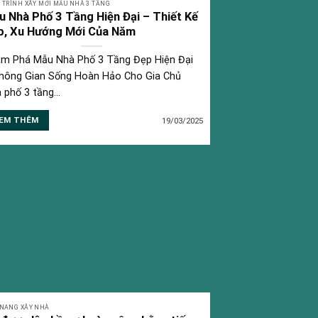
 TRÌNH XÂY MỚI MẪU NHÀ 3 TẦNG
 Nhà Phố 3 Tầng Hiện Đại – Thiết Kế
p, Xu Hướng Mới Của Năm
m Phá Mẫu Nhà Phố 3 Tầng Đẹp Hiện Đại
hông Gian Sống Hoàn Hảo Cho Gia Chủ
 phố 3 tầng...
EM THÊM
19/03/2025
NANG XÂY NHÀ