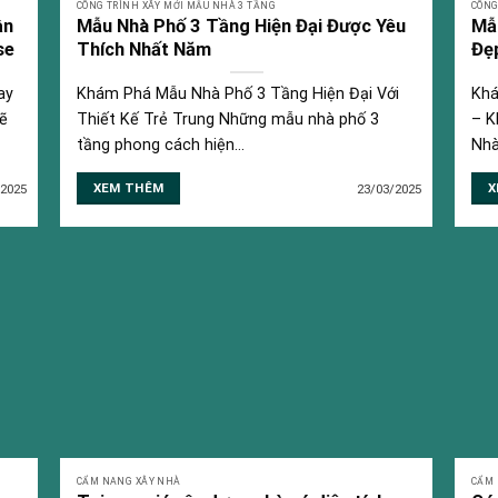
CÔNG TRÌNH XÂY MỚI MẪU NHÀ 3 TẦNG
CÔNG
ần
Mẫu Nhà Phố 3 Tầng Hiện Đại Được Yêu
Mẫu
se
Thích Nhất Năm
Đẹ
ay
Khám Phá Mẫu Nhà Phố 3 Tầng Hiện Đại Với
Khá
ẽ
Thiết Kế Trẻ Trung Những mẫu nhà phố 3
– K
tầng phong cách hiện...
Nhà
XEM THÊM
X
/2025
23/03/2025
CẨM NANG XÂY NHÀ
CẨM 