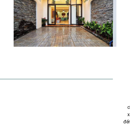
c
x
đến